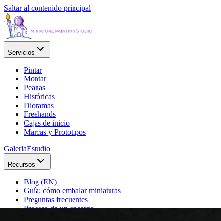
Saltar al contenido principal
Servicios
Pintar
Montar
Peanas
Históricas
Dioramas
Freehands
Cajas de inicio
Marcas y Prototipos
Galería
Estudio
Recursos
Blog (EN)
Guía: cómo embalar miniaturas
Preguntas frecuentes
Proceso de un encargo