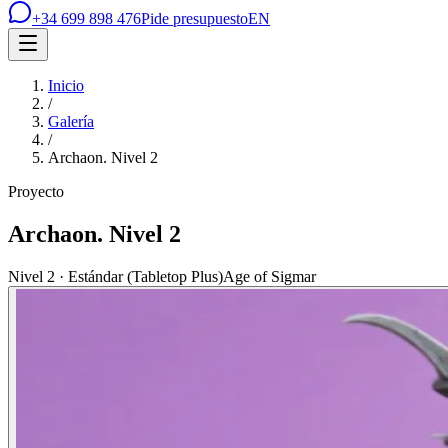
+34 699 898 476
Pide presupuesto
EN
Inicio
/
Galería
/
Archaon. Nivel 2
Proyecto
Archaon. Nivel 2
Nivel 2 · Estándar (Tabletop Plus)
Age of Sigmar