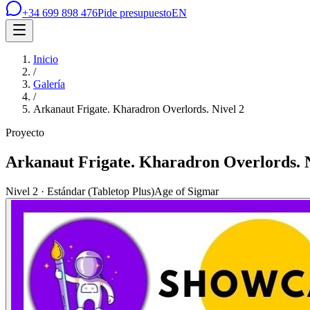
+34 699 898 476
Pide presupuesto
EN
Inicio
/
Galería
/
Arkanaut Frigate. Kharadron Overlords. Nivel 2
Proyecto
Arkanaut Frigate. Kharadron Overlords. N
Nivel 2 · Estándar (Tabletop Plus)
Age of Sigmar