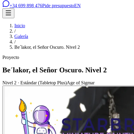
+34 699 898 476
Pide presupuesto
EN
Inicio
/
Galería
/
Be´lakor, el Señor Oscuro. Nivel 2
Proyecto
Be´lakor, el Señor Oscuro. Nivel 2
Nivel 2 · Estándar (Tabletop Plus)
Age of Sigmar