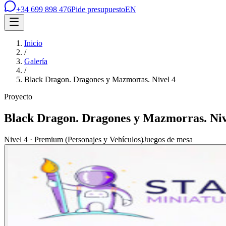
+34 699 898 476
Pide presupuesto
EN
Inicio
/
Galería
/
Black Dragon. Dragones y Mazmorras. Nivel 4
Proyecto
Black Dragon. Dragones y Mazmorras. Niv
Nivel 4 · Premium (Personajes y Vehículos)
Juegos de mesa