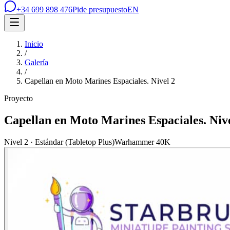
+34 699 898 476
Pide presupuesto
EN
Inicio
/
Galería
/
Capellan en Moto Marines Espaciales. Nivel 2
Proyecto
Capellan en Moto Marines Espaciales. Nive
Nivel 2 · Estándar (Tabletop Plus)
Warhammer 40K