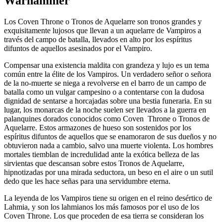
Warhammer
Los Coven Throne o Tronos de Aquelarre son tronos grandes y
exquisitamente lujosos que llevan a un aquelarre de Vampiros a
través del campo de batalla, llevados en alto por los espíritus
difuntos de aquellos asesinados por el Vampiro.
Compensar una existencia maldita con grandeza y lujo es un tema
común entre la élite de los Vampiros. Un verdadero señor o señora
de la no-muerte se niega a revolverse en el barro de un campo de
batalla como un vulgar campesino o a contentarse con la dudosa
dignidad de sentarse a horcajadas sobre una bestia funeraria. En su
lugar, los monarcas de la noche suelen ser llevados a la guerra en
palanquines dorados conocidos como Coven Throne o Tronos de
Aquelarre. Estos armazones de hueso son sostenidos por los
espíritus difuntos de aquellos que se enamoraron de sus dueños y no
obtuvieron nada a cambio, salvo una muerte violenta. Los hombres
mortales tiemblan de incredulidad ante la exótica belleza de las
sirvientas que descansan sobre estos Tronos de Aquelarre,
hipnotizadas por una mirada seductora, un beso en el aire o un sutil
dedo que les hace señas para una servidumbre eterna.
La leyenda de los Vampiros tiene su origen en el reino desértico de
Lahmia, y son los lahmianos los más famosos por el uso de los
Coven Throne. Los que proceden de esa tierra se consideran los