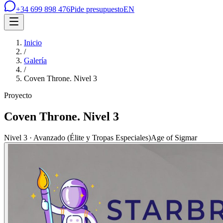
+34 699 898 476
Pide presupuesto
EN
Inicio
/
Galería
/
Coven Throne. Nivel 3
Proyecto
Coven Throne. Nivel 3
Nivel 3 · Avanzado (Élite y Tropas Especiales)
Age of Sigmar