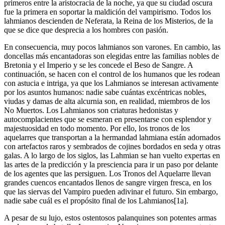
primeros entre la aristocracia de la noche, ya que su ciudad oscura
fue la primera en soportar la maldición del vampirismo. Todos los
lahmianos descienden de Neferata, la Reina de los Misterios, de la
que se dice que desprecia a los hombres con pasión.
En consecuencia, muy pocos lahmianos son varones. En cambio, las
doncellas más encantadoras son elegidas entre las familias nobles de
Bretonia y el Imperio y se les concede el Beso de Sangre. A
continuación, se hacen con el control de los humanos que les rodean
con astucia e intriga, ya que los Lahmianos se interesan activamente
por los asuntos humanos: nadie sabe cuántas excéntricas nobles,
viudas y damas de alta alcurnia son, en realidad, miembros de los
No Muertos. Los Lahmianos son criaturas hedonistas y
autocomplacientes que se esmeran en presentarse con esplendor y
majestuosidad en todo momento. Por ello, los tronos de los
aquelarres que transportan a la hermandad lahmiana están adornados
con artefactos raros y sembrados de cojines bordados en seda y otras
galas. A lo largo de los siglos, las Lahmian se han vuelto expertas en
las artes de la predicción y la presciencia para ir un paso por delante
de los agentes que las persiguen. Los Tronos del Aquelarre llevan
grandes cuencos encantados llenos de sangre virgen fresca, en los
que las siervas del Vampiro pueden adivinar el futuro. Sin embargo,
nadie sabe cuál es el propósito final de los Lahmianos[1a].
A pesar de su lujo, estos ostentosos palanquines son potentes armas