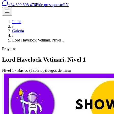
+34 699 898 476
Pide presupuesto
EN
Inicio
/
Galería
/
Lord Havelock Vetinari. Nivel 1
Proyecto
Lord Havelock Vetinari. Nivel 1
Nivel 1 · Básico (Tabletop)
Juegos de mesa