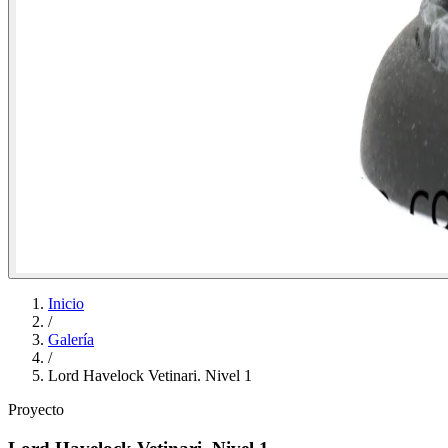
Inicio
/
Galería
/
Lord Havelock Vetinari. Nivel 1
Proyecto