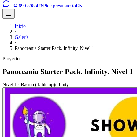
+34 699 898 476
Pide presupuesto
EN
Inicio
/
Galería
/
Panoceania Starter Pack. Infinity. Nivel 1
Proyecto
Panoceania Starter Pack. Infinity. Nivel 1
Nivel 1 · Básico (Tabletop)
infinity